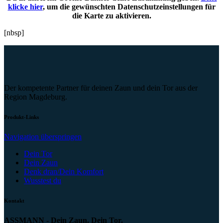
klicke hier
, um die gewünschten Datenschutzeinstellungen für
die Karte zu aktivieren.
[nbsp]
Der kompetente Partner für deinen Zaun und dein Tor aus der
Region Magdeburg.
Produkt-Links
Navigation überspringen
Dein Tor
Dein Zaun
Denk dran/Dein Komfort
Wusstest du
Kontakt
ASSMANN - Dein Zaun. Dein Tor.