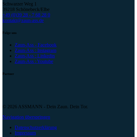
Schwarzer Weg 1
39218 Schönebeck/Elbe
+49 (0)39 28 - 7 68 28 0
kontakt@zaun-ass.de
Folge uns
Zaun-Ass - Facebook
Zaun-Ass : Instagram
Zaun-Ass : Linkedin
Zaun-Ass : Youtube
Partner
© 2026 ASSMANN - Dein Zaun. Dein Tor.
Navigation überspringen
Datenschutzerklärung
Impressum