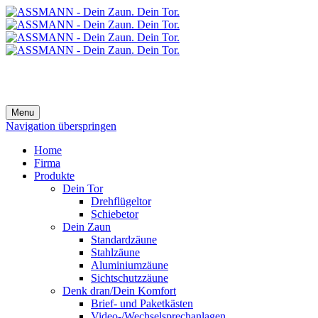
Menu
Navigation überspringen
Home
Firma
Produkte
Dein Tor
Drehflügeltor
Schiebetor
Dein Zaun
Standardzäune
Stahlzäune
Aluminiumzäune
Sichtschutzzäune
Denk dran/Dein Komfort
Brief- und Paketkästen
Video-/Wechselsprechanlagen